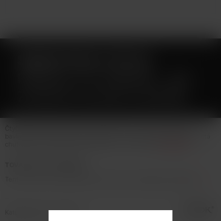
SMOKTECH TFV12
PRINCE V12 PRINCE - Q4
ŽHAVICÍ HLAVA 0,4OHM
Čtyřspirálková žhavicí hlava (40W-100W) se 100% oraganickou
bavlnou a širokým přívodem vzduchu = velké množství páry a čistá
chuť liquidu. Vhodné pro Smoktech TFV12 Prince
Celý popis
TOVAR NIE JE NA PREDAJ
Tento tovar nie je možné kúpiť. Prezrite si podobné produkty
tu
.
Katalógové číslo: 132831