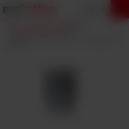
VÝPREDAJ
Úvod
E-Cigarety
Príslušenstvo
Clearomizéry a žhaviace hlavy
Smoktech TFV12 Prince V12 Prince - Q4 žhavicí hlava
0,4ohm