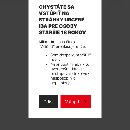
CHYSTÁTE SA
VSTÚPIŤ NA
STRÁNKY URČENÉ
TECHNICKÉ PARAMETRE
IBA PRE OSOBY
STARŠIE 18 ROKOV
Kliknutím na tlačítko
"Vstúpiť" prehlasujete, že:
Som dospelý, starší 18
rokov
Nepripustím, aby k tu
uvedeným dátam
pristupoval ktokoľvek
nespôsobilý či
neplnoletý
Odísť
Vstúpiť