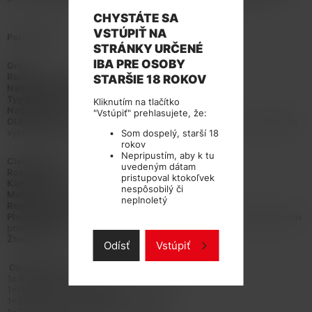
CHYSTÁTE SA
VSTÚPIŤ NA
Parametry:
STRÁNKY URČENÉ
IBA PRE OSOBY
Grip:
Rozměry:
34,4x24,24x88mm
STARŠIE 18 ROKOV
Nastavitelný výkon:
1-80W
Typ baterie:
18650
Kliknutím na tlačítko
Nabíjení:
USB-C vstup
"Vstúpiť" prehlasujete, že:
OLED displej:
Zobrazení stavu nabití, odporu atomizeru, aktuálního
výkonu, teploty, napětí a režimu
Som dospelý, starší 18
rokov
Nepripustím, aby k tu
Clearomizer:
uvedeným dátam
Rozměry:
23x55,8mm
pristupoval ktokoľvek
Kapacita:
3ml
nespôsobilý či
Materiál:
Nerez ocel a Pyrex (laboratorní sklo)
neplnoletý
Regulace přívodu vzduchu:
Spodní
Plnění liquidem:
Uživatelsky přívětivé vrchní plnění (bez jakéhokoliv
protékání)
Žhavicí hlavy:
TFV8 Baby a V9
Odísť
Vstúpiť
Obsah balení:
1x Rigel Mini 80W grip (bez monočlánku)
1×Clearomizer TFV9 Mini
1×Žhavicí hlava V9 Meshed 0,15ohm
1×Žhavicí hlava TFV8 Baby Q2 0,6ohm