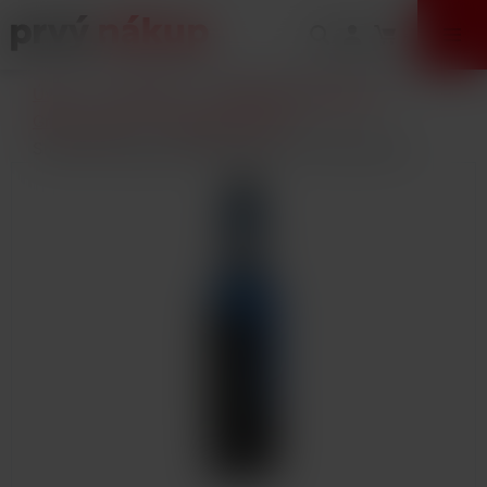
VÝPREDAJ
Úvod
E-Cigarety
Elektronické cigarety
Gripy a mody
Kompletné sady
Smoktech Rigel Mini 80W Grip Full Kit Black Blue