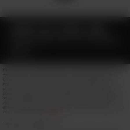
SMOKTECH RIGEL MINI
80W GRIP FULL KIT BLACK
BLUE
Není určeno pro náplně obsahující nikotin! Smoktech Rigel Mini je
vynikající grip s maximálním výkonem až 80W napájený jednou
baterií typu 18650, která je uložena pod zadním magnetickým
krytem. Odlehčené tělo gripu ze slitiny zinku je pokryto
pogumovanou vrstvou s bočními panely z uhlíkových vláken. Na
přední straně gripu je umístěn 0,96 palcový dotykový displej se
snadným ovládáním. Mezi jeho další přednosti patří ochrana proti
zkratu a přehřátí, historie vapingu, či 8-mi vteřinová ochrana
žhavení. Výrobce tento grip osadil clearomizerem TFV9 Mini... Více
info v detailním popisu
Celý popis
TOVAR NIE JE NA PREDAJ