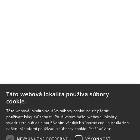
Táto webová lokalita používa súbory
cookie.
Táto webová lokalita používa súbory cookie na zlepšenie
používateľskej skúsenosti. Používaním našej webovej lokality
vyjadrujete súhlas s používaním všetkých súborov cookie v súlade s
našimi zásadami používania súborov cookie.
Prečítať viac
NEVYHNUTNE POTREBNÉ
VÝKONNOSŤ