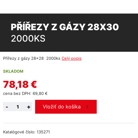
PŘÍŘEZY Z GÁZY 28X30
2000KS
Přířezy z gázy 28x28 2000ks
Celý popis
SKLADOM
78,18 €
cena bez DPH: 69,80 €
-
+
Vložiť do košíka
Katalógové číslo: 135271