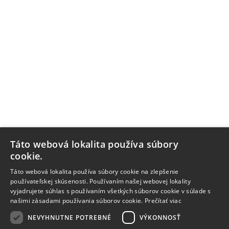
Táto webová lokalita používa súbory
cookie.
Táto webová lokalita používa súbory cookie na zlepšenie
používateľskej skúsenosti. Používaním našej webovej lokality
vyjadrujete súhlas s používaním všetkých súborov cookie v súlade s
našimi zásadami používania súborov cookie.
Prečítať viac
NEVYHNUTNE POTREBNÉ
VÝKONNOSŤ