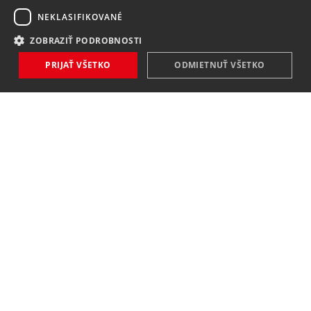
NEKLASIFIKOVANÉ
ZOBRAZIŤ PODROBNOSTI
PRIJAŤ VŠETKO
ODMIETNUŤ VŠETKO
NOVINKY
NIČ VÁM NEUNIKNE
Zaregistrovať
Súhlasím so
spracovaním osobných údajov
.
KONTAKT
MAVEX, spol. s. r. o.