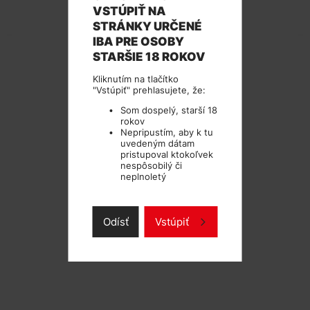
VSTÚPIŤ NA
TECHNICKÉ PARAMETRE
STRÁNKY URČENÉ
IBA PRE OSOBY
STARŠIE 18 ROKOV
Kliknutím na tlačítko
"Vstúpiť" prehlasujete, že:
Som dospelý, starší 18
rokov
Nepripustím, aby k tu
uvedeným dátam
pristupoval ktokoľvek
nespôsobilý či
neplnoletý
Odísť
Vstúpiť