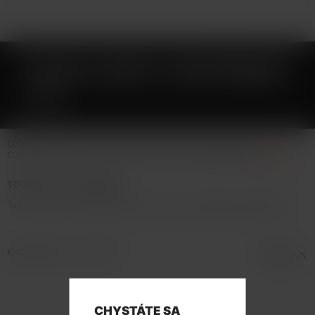
OXVA XLIM C CARTRIDGE
2ML
OXVA Xlim C cartridge o objemu 2ml pro žhavicí hlavy Xlim C.
Cartridge OXVA Xlim C a Xlim V2 jsou plně kompatibilní
Celý popis
TOVAR NIE JE NA PREDAJ
Tento tovar nie je možné kúpiť. Prezrite si podobné produkty
tu
.
Katalógové číslo: 133456
CHYSTÁTE SA