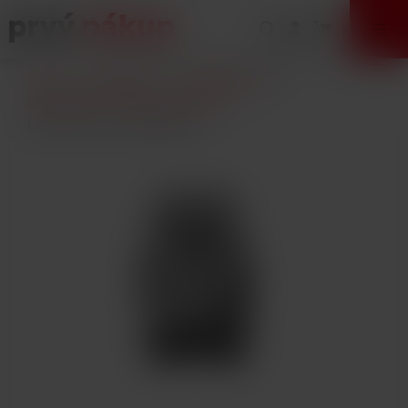
VÝPREDAJ
Úvod
E-Cigarety
Príslušenstvo
Clearomizéry a žhaviace hlavy
OXVA Xlim C cartridge 2ml