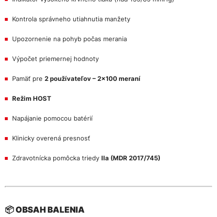
Kontrola správneho utiahnutia manžety
Upozornenie na pohyb počas merania
Výpočet priemernej hodnoty
Pamäť pre
2 používateľov – 2×100 meraní
Režim HOST
Napájanie pomocou batérií
Klinicky overená presnosť
Zdravotnícka pomôcka triedy
IIa (MDR 2017/745)
📦 OBSAH BALENIA