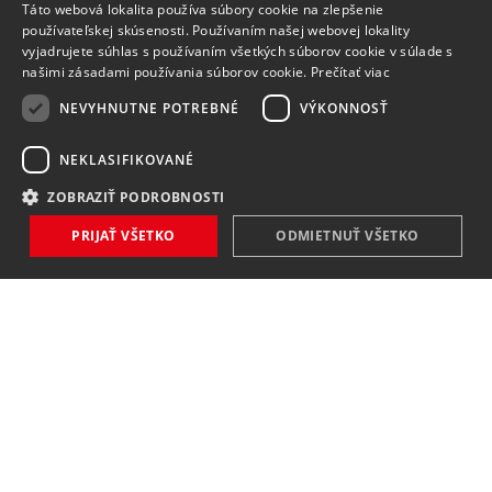
Táto webová lokalita používa súbory cookie na zlepšenie
používateľskej skúsenosti. Používaním našej webovej lokality
vyjadrujete súhlas s používaním všetkých súborov cookie v súlade s
našimi zásadami používania súborov cookie.
Prečítať viac
NEVYHNUTNE POTREBNÉ
VÝKONNOSŤ
NEKLASIFIKOVANÉ
ZOBRAZIŤ PODROBNOSTI
NOVINKY
PRIJAŤ VŠETKO
ODMIETNUŤ VŠETKO
NIČ VÁM NEUNIKNE
Zaregistrovať
Súhlasím so
spracovaním osobných údajov
.