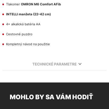
Tlakomer
OMRON M6 Comfort AFib
INTELLI manžeta (22–42 cm)
4× alkalická batéria AA
Cestovné puzdro
Kompletný návod na použitie
TECHNICKÉ PARAMETRE
MOHLO BY SA VÁM HODIŤ