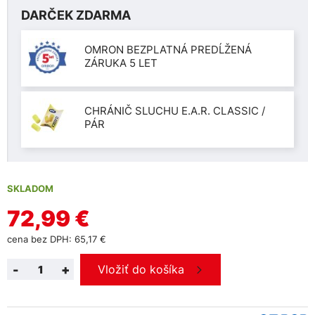
DARČEK ZDARMA
OMRON BEZPLATNÁ PREDĹŽENÁ
ZÁRUKA 5 LET
CHRÁNIČ SLUCHU E.A.R. CLASSIC /
PÁR
SKLADOM
72,99 €
cena bez DPH: 65,17 €
-
+
Vložiť do košíka