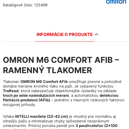
Katalógové číslo: 125498
INFORMÁCIE O PRODUKTE
OMRON M6 COMFORT AFIB –
RAMENNÝ TLAKOMER
Tlakomer
OMRON M6 Comfort AFib
umožňuje presné a pohodlné
domáce meranie krvného tlaku na paži. Je vybavený funkciou
TruRead
, ktorá zabezpečuje objektívnejšie výsledky na základe
troch po sebe nasledujúcich meraní
, a automatickou
detekciou
fibrilácie predsiení (AFib)
– jedného z hlavných rizikových faktorov
mozgovej príhody.
Vďaka
INTELLI manžete (22–42 cm)
je vhodný pre normálnu aj
silnejšiu pažu a minimalizuje chyby spôsobené nesprávnym
umiestnením. Prístroj ponúka pamäť pre
2 používateľov (2×100