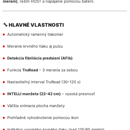
meraní)
, režim HOST a napájanie pomocou batérií.
🔧 HLAVNÉ VLASTNOSTI
Automatický ramenný tlakomer
Meranie krvného tlaku aj pulzu
Detekcia fibrilácie predsiení (AFib)
Funkcia
TruRead
– 3 merania za sebou
Nastaviteľný interval TruRead (30–120 s)
INTELLI manžeta (22–42 cm)
– vysoká presnosť
Väčšia snímacia plocha manžety
Prehľadné vyhodnotenie pomocou ikon
Indikátor vysokého krvného tlaku (nad 135/85 mmHg)