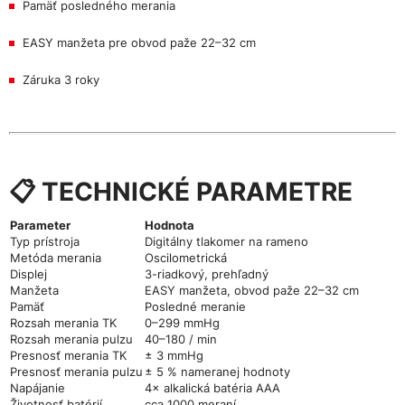
Pamäť posledného merania
EASY manžeta pre obvod paže 22–32 cm
Záruka 3 roky
📋 TECHNICKÉ PARAMETRE
Parameter
Hodnota
Typ prístroja
Digitálny tlakomer na rameno
Metóda merania
Oscilometrická
Displej
3-riadkový, prehľadný
Manžeta
EASY manžeta, obvod paže 22–32 cm
Pamäť
Posledné meranie
Rozsah merania TK
0–299 mmHg
Rozsah merania pulzu
40–180 / min
Presnosť merania TK
± 3 mmHg
Presnosť merania pulzu
± 5 % nameranej hodnoty
Napájanie
4× alkalická batéria AAA
Životnosť batérií
cca 1000 meraní