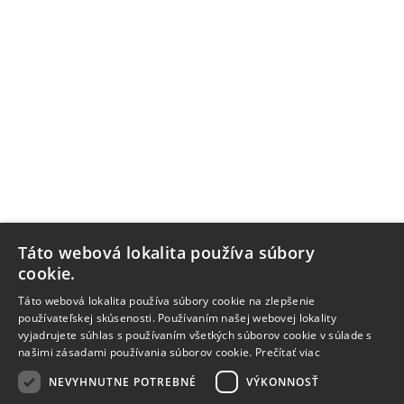
Táto webová lokalita používa súbory
cookie.
Táto webová lokalita používa súbory cookie na zlepšenie
používateľskej skúsenosti. Používaním našej webovej lokality
vyjadrujete súhlas s používaním všetkých súborov cookie v súlade s
našimi zásadami používania súborov cookie.
Prečítať viac
NEVYHNUTNE POTREBNÉ
VÝKONNOSŤ