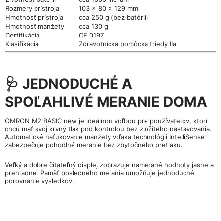
Rozmery prístroja
103 × 80 × 129 mm
Hmotnosť prístroja
cca 250 g (bez batérií)
Hmotnosť manžety
cca 130 g
Certifikácia
CE 0197
Klasifikácia
Zdravotnícka pomôcka triedy IIa
🩺 JEDNODUCHÉ A
SPOĽAHLIVÉ MERANIE DOMA
OMRON M2 BASIC new je ideálnou voľbou pre používateľov, ktorí
chcú mať svoj krvný tlak pod kontrolou bez zložitého nastavovania.
Automatické nafukovanie manžety vďaka technológii IntelliSense
zabezpečuje pohodlné meranie bez zbytočného pretlaku.
Veľký a dobre čitateľný displej zobrazuje namerané hodnoty jasne a
prehľadne. Pamäť posledného merania umožňuje jednoduché
porovnanie výsledkov.