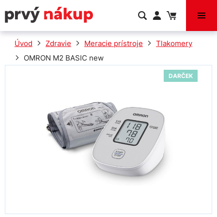
VÝPREDAJ
Úvod
Zdravie
Meracie prístroje
Tlakomery
OMRON M2 BASIC new
DARČEK