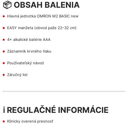
📦 OBSAH BALENIA
Hlavná jednotka OMRON M2 BASIC new
EASY manžeta (obvod paže 22–32 cm)
4× alkalické batérie AAA
Záznamník krvného tlaku
Používateľský návod
Záručný list
ℹ️ REGULAČNÉ INFORMÁCIE
Klinicky overená presnosť