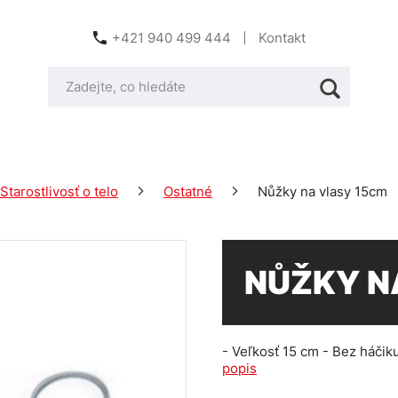
+421 940 499 444
Kontakt
Starostlivosť o telo
Ostatné
Nůžky na vlasy 15cm
NŮŽKY N
- Veľkosť 15 cm - Bez háčik
popis