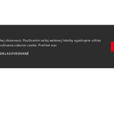
.
kej skúsenosti. Používaním našej webovej lokality vyjadrujete súhlas
oužívania súborov cookie.
Prečítať viac
EKLASIFIKOVANÉ
Zaregistrovať
Súhlasím so
spracovaním osobných údajov
.