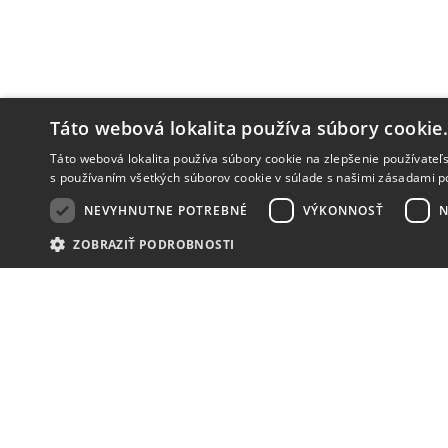
Táto webová lokalita používa súbory cookie
Táto webová lokalita používa súbory cookie na zlepšenie používateľs
s používaním všetkých súborov cookie v súlade s našimi zásadami p
NEVYHNUTNE POTREBNÉ
VÝKONNOSŤ
N
ZOBRAZIŤ PODROBNOSTI
NOVINKY
NIČ VÁM NEUNIKNE