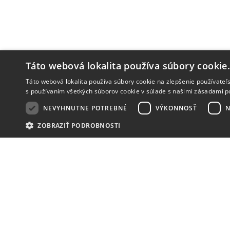
Táto webová lokalita používa súbory cookie
Táto webová lokalita používa súbory cookie na zlepšenie používateľs
s používaním všetkých súborov cookie v súlade s našimi zásadami p
NEVYHNUTNE POTREBNÉ
VÝKONNOSŤ
N
ZOBRAZIŤ PODROBNOSTI
NOVINKY
NIČ VÁM NEUNIKNE