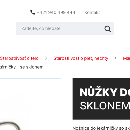
+421 940 499 444
Kontakt
Starostlivosť o telo
Starostlivosť o pleť, nechty
Man
kárničky - se sklonem
NŮŽKY DO
SKLONE
Nožnice do lekárničky so 