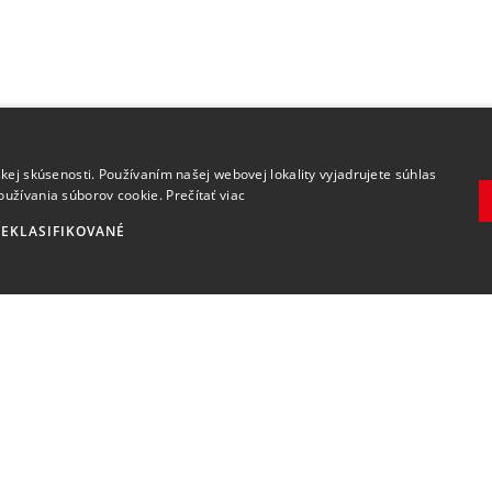
.
kej skúsenosti. Používaním našej webovej lokality vyjadrujete súhlas
oužívania súborov cookie.
Prečítať viac
EKLASIFIKOVANÉ
Zaregistrovať
Súhlasím so
spracovaním osobných údajov
.