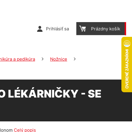
Prihlásiť sa
Prázdny košík
ikúra a pedikúra
Nožnice
 LÉKÁRNIČKY - SE
M
sklonom
Celý popis