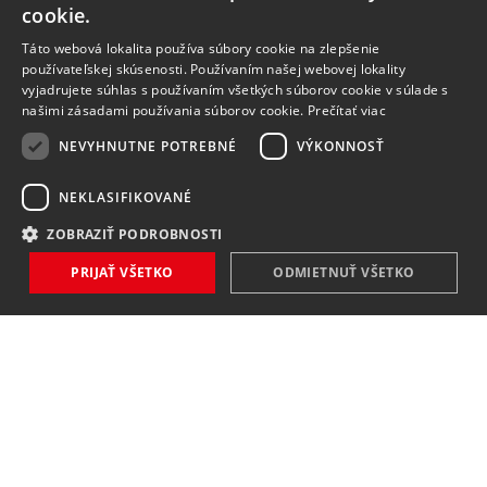
cookie.
Táto webová lokalita používa súbory cookie na zlepšenie
používateľskej skúsenosti. Používaním našej webovej lokality
vyjadrujete súhlas s používaním všetkých súborov cookie v súlade s
našimi zásadami používania súborov cookie.
Prečítať viac
NEVYHNUTNE POTREBNÉ
VÝKONNOSŤ
NEKLASIFIKOVANÉ
ZOBRAZIŤ PODROBNOSTI
PRIJAŤ VŠETKO
ODMIETNUŤ VŠETKO
NOVINKY
NIČ VÁM NEUNIKNE
Zaregistrovať
Súhlasím so
spracovaním osobných údajov
.