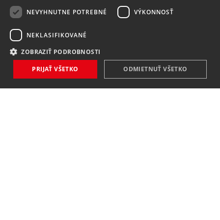
NEVYHNUTNE POTREBNÉ
VÝKONNOSŤ
NEKLASIFIKOVANÉ
ZOBRAZIŤ PODROBNOSTI
PRIJAŤ VŠETKO
ODMIETNUŤ VŠETKO
NOVINKY
NIČ VÁM NEUNIKNE
Zaregistrovať
Súhlasím so
spracovaním osobných údajov
.
KONTAKT