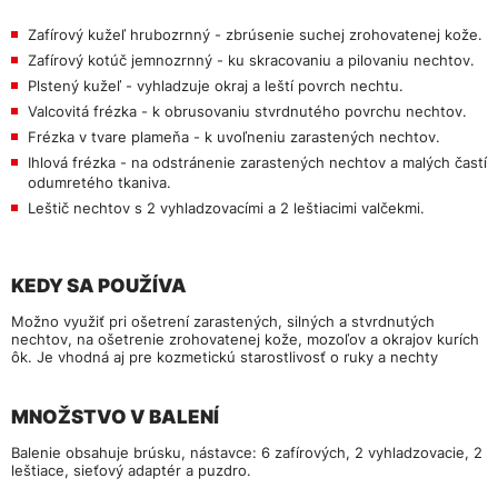
Zafírový kužeľ hrubozrnný - zbrúsenie suchej zrohovatenej kože.
Zafírový kotúč jemnozrnný - ku skracovaniu a pilovaniu nechtov.
Plstený kužeľ - vyhladzuje okraj a leští povrch nechtu.
Valcovitá frézka - k obrusovaniu stvrdnutého povrchu nechtov.
Frézka v tvare plameňa - k uvoľneniu zarastených nechtov.
Ihlová frézka - na odstránenie zarastených nechtov a malých častí
odumretého tkaniva.
Leštič nechtov s 2 vyhladzovacími a 2 leštiacimi valčekmi.
KEDY SA POUŽÍVA
Možno využiť pri ošetrení zarastených, silných a stvrdnutých
nechtov, na ošetrenie zrohovatenej kože, mozoľov a okrajov kurích
ôk. Je vhodná aj pre kozmetickú starostlivosť o ruky a nechty
MNOŽSTVO V BALENÍ
Balenie obsahuje brúsku, nástavce: 6 zafírových, 2 vyhladzovacie, 2
leštiace, sieťový adaptér a puzdro.