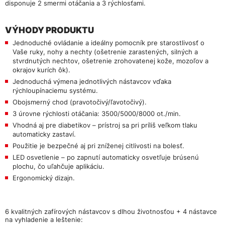
disponuje
2 smermi otáčania
a
3 rýchlosťami
.
VÝHODY PRODUKTU
Jednoduché ovládanie a ideálny pomocník pre starostlivosť o
Vaše ruky, nohy a nechty (ošetrenie zarastených, silných a
stvrdnutých nechtov, ošetrenie zrohovatenej kože, mozoľov a
okrajov kurích ôk).
Jednoduchá výmena jednotlivých nástavcov vďaka
rýchloupínaciemu systému.
Obojsmerný chod (pravotočivý/ľavotočivý).
3 úrovne rýchlosti otáčania
: 3500/5000/8000 ot./min.
Vhodná aj pre diabetikov
– prístroj sa pri príliš veľkom tlaku
automaticky zastaví.
Použitie je bezpečné aj pri zníženej citlivosti na bolesť.
LED osvetlenie
– po zapnutí automaticky osvetľuje brúsenú
plochu, čo uľahčuje aplikáciu.
Ergonomický dizajn.
6 kvalitných zafírových nástavcov s dlhou životnosťou + 4 nástavce
na vyhladenie a leštenie: