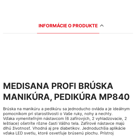
INFORMÁCIE O PRODUKTE
MEDISANA PROFI BRÚSKA
MANIKÚRA, PEDIKÚRA MP840
Brúska na
manikúru
a
pedikúru
sa jednoducho ovláda a je ideálnym
pomocníkom pri starostlivosti o Vaše ruky, nohy a nechty.
Vďaka
vymeniteľným nástavcom
(6 zafírových, 2 vyhladzovacie, 2
leštiace) ošetríte rôzne časti Vášho tela.
Zafírové nástavce
majú
dlhú životnosť. Vhodná aj pre diabetikov. Jednoduchšia aplikácie
vďaka
LED svetlu
, ktoré osvetľuje brúsenú plochu. Prístroj