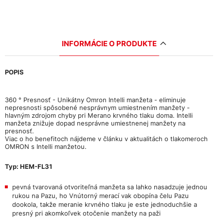
INFORMÁCIE O PRODUKTE
POPIS
360 ° Presnosť - Unikátny Omron Intelli manžeta - eliminuje
nepresnosti spôsobené nesprávnym umiestnením manžety -
hlavným zdrojom chyby pri Merano krvného tlaku doma. Intelli
manžeta znižuje dopad nesprávne umiestnenej manžety na
presnosť.
Viac o ho benefitoch nájdeme v článku v aktualitách o tlakomeroch
OMRON s Intelli manžetou.
Typ: HEM-FL31
pevná tvarovaná otvoriteľná manžeta sa lahko nasadzuje jednou
rukou na Pazu, ho Vnútorný merací vak obopína čelu Pazu
dookola, takže meranie krvného tlaku je este jednoduchšie a
presný pri akomkoľvek otočenie manžety na paži