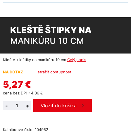
KLEŠTĚ ŠTIPKY NA
MANIKÚRU 10 CM
Kliešte klieštiky na manikúru 10 cm
Celý popis
NA DOTAZ
strážiť dostupnosť
5,27 €
cena bez DPH: 4,36 €
-
+
Vložiť do košíka
Katalógové číslo: 104952