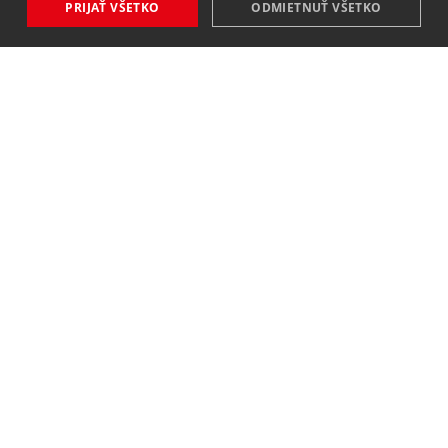
PRIJAŤ VŠETKO
ODMIETNUŤ VŠETKO
NOVINKY
NIČ VÁM NEUNIKNE
Zaregistrovať
Súhlasím so
spracovaním osobných údajov
.
KONTAKT
MAVEX, spol. s. r. o.
Jateční 169
760 01 Zlín
8,00 - 16,00 (po - pá)
+421 940 499 444