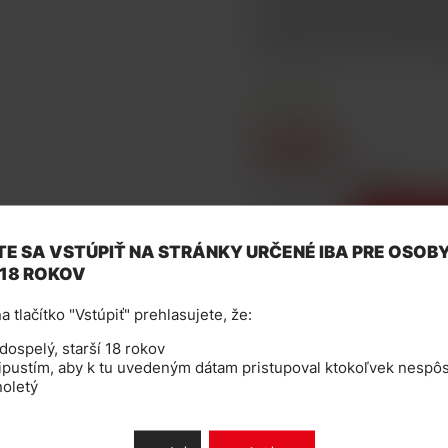
ji uživatelé kteří nejdříve p
Vyroben ze 100% organické 
Cuboid Mini, eGrip II, AIO, 
SKLADOM
1,92 €
cena bez DPH: 1,59 €
-
+
Vložiť d
E SA VSTÚPIŤ NA STRÁNKY URČENÉ IBA PRE OSOB
 18 ROKOV
Katalógové číslo: 101914
a tlačítko "Vstúpiť" prehlasujete, že:
ospelý, starší 18 rokov
pustím, aby k tu uvedeným dátam pristupoval ktokoľvek nespôs
noletý