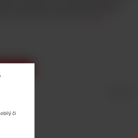
otahují do úst a poté do plic = simulace klasických cigaret.
bavlny. Kompatibilní s BF (Joyetech Cubis, Cubis PRO,
Elitare, ), Green Sound GS Torpedo AIO
Celý popis
o košíka
Y
obilý či