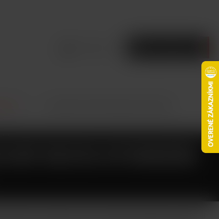
Prihlásiť sa
Prázdny košík
 hlavy
Joyetech BF SS316 atomizer 0,6ohm
H BF SS316 ATOMIZER
0,6ohm je vhodný pro režim nastavování teploty a oblíbí si