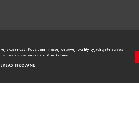
.
kej skúsenosti. Používaním našej webovej lokality vyjadrujete súhlas
oužívania súborov cookie.
Prečítať viac
EKLASIFIKOVANÉ
Zaregistrovať
Súhlasím so
spracovaním osobných údajov
.