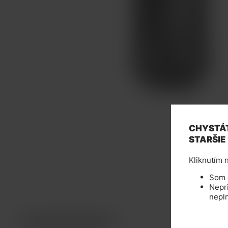
CHYSTÁT
STARŠIE
Kliknutím n
Som d
Nepri
nepl
TECHNICKÉ PARAMETRE