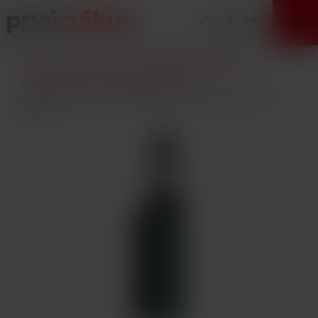
VÝPREDAJ
Úvod
E-Cigarety
Elektronické cigarety
Gripy a mody
Kompletné sady
iSmoka-Eleaf iStick i80 80W Grip 3000mAh Full Kit
Green