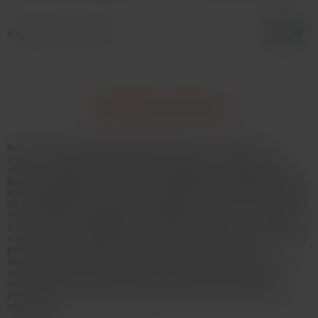
Katalógové číslo: 134020
INFORMÁCIE O PRODUKTE
Není určeno pro náplně obsahující nikotin! Jak už jeho název
napovídá, Eleaf iStick i80 je nový 80W grip, který nabízí vysoký
výkon v kompaktním, ergonomickém a elegantním designu. Tělo
baterie disponuje integrovaným monočlánkem o kapacitě 3000mAh,
který je podporován inovativním systémem rychlého nabíjení QC3.0.
iStick i80 nabízí režimy pro výkon, Bypass, TC-Ni, TC-Ti, TC-SS316 a
TCR. Přehledný OLED displej nabízí detailní informace o nastavení.
Výrobce k této sadě přiřadil nový clearomizer Melo C o objemu 5ml
s jednoduchým systémem horního plnění - po odsunutí vrchní části
plníte liquid otvorem přímo do těla clearomizeru. Melo C
spolupracuje se žhavícími hlavami EC, které nabízejí širokou škálu
variant odporu, včetně novinky EC2-M o odporu 0,3ohm. Celý
clearomizer je plně rozebíratelný = snadná údržba. Regulace
přívodu vzduchu pro nastavení optimální kouřivosti se nachází ve
spodní části.