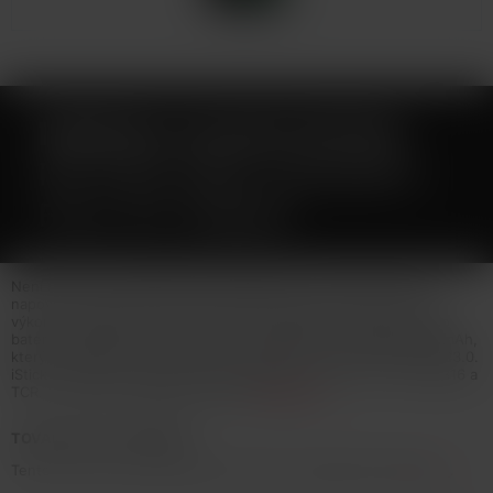
ISMOKA-ELEAF ISTICK
I80 80W GRIP 3000MAH
FULL KIT GREEN
Není určeno pro náplně obsahující nikotin! Jak už jeho název
napovídá, Eleaf iStick i80 je nový 80W grip, který nabízí vysoký
výkon v kompaktním, ergonomickém a elegantním designu. Tělo
baterie disponuje integrovaným monočlánkem o kapacitě 3000mAh,
který je podporován inovativním systémem rychlého nabíjení QC3.0.
iStick i80 nabízí režimy pro výkon, Bypass, TC-Ni, TC-Ti, TC-SS316 a
TCR.... více info v detailním popisu
Celý popis
TOVAR NIE JE NA PREDAJ
Tento tovar nie je možné kúpiť. Prezrite si podobné produkty
tu
.