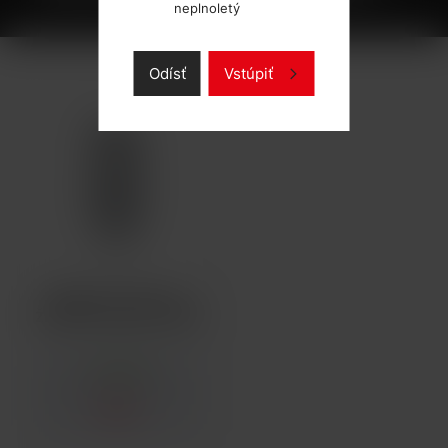
neplnoletý
Odísť
Vstúpiť
ISMOKA-ELEAF EC 2
ŽHAVICÍ HLAVA 0,5OHM
SKLADOM
1,98 €