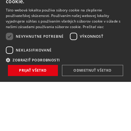
cookie.
Táto webová lokalita používa súbory cookie na zlepšenie
používateľskej skúsenosti. Používaním našej webovej lokality
vyjadrujete súhlas s používaním všetkých súborov cookie v súlade s
našimi zásadami používania súborov cookie.
Prečítať viac
NEVYHNUTNE POTREBNÉ
VÝKONNOSŤ
NEKLASIFIKOVANÉ
ZOBRAZIŤ PODROBNOSTI
PRIJAŤ VŠETKO
ODMIETNUŤ VŠETKO
NOVINKY
NIČ VÁM NEUNIKNE
Zaregistrovať