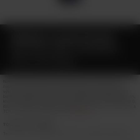
ISMOKA-ELEAF ISTICK
I80 80W GRIP 3000MAH
FULL KIT BLUE
Není určeno pro náplně obsahující nikotin! Jak už jeho název
napovídá, Eleaf iStick i80 je nový 80W grip, který nabízí vysoký
výkon v kompaktním, ergonomickém a elegantním designu. Tělo
baterie disponuje integrovaným monočlánkem o kapacitě 3000mAh,
který je podporován inovativním systémem rychlého nabíjení QC3.0.
iStick i80 nabízí režimy pro výkon, Bypass, TC-Ni, TC-Ti, TC-SS316 a
TCR.... více info v detailním popisu
Celý popis
TOVAR NIE JE NA PREDAJ
Tento tovar nie je možné kúpiť. Prezrite si podobné produkty
tu
.