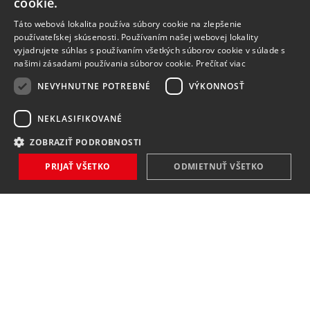
cookie.
Táto webová lokalita používa súbory cookie na zlepšenie
používateľskej skúsenosti. Používaním našej webovej lokality
vyjadrujete súhlas s používaním všetkých súborov cookie v súlade s
našimi zásadami používania súborov cookie.
Prečítať viac
NEVYHNUTNE POTREBNÉ
VÝKONNOSŤ
NEKLASIFIKOVANÉ
ZOBRAZIŤ PODROBNOSTI
PRIJAŤ VŠETKO
ODMIETNUŤ VŠETKO
NOVINKY
NIČ VÁM NEUNIKNE
Zaregistrovať