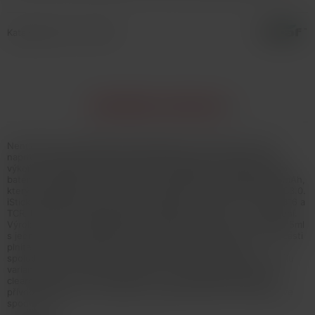
Katalógové číslo: 134019
INFORMÁCIE O PRODUKTE
Není určeno pro náplně obsahující nikotin! Jak už jeho název
napovídá, Eleaf iStick i80 je nový 80W grip, který nabízí vysoký
výkon v kompaktním, ergonomickém a elegantním designu. Tělo
baterie disponuje integrovaným monočlánkem o kapacitě 3000mAh,
který je podporován inovativním systémem rychlého nabíjení QC3.0.
iStick i80 nabízí režimy pro výkon, Bypass, TC-Ni, TC-Ti, TC-SS316 a
TCR. Přehledný OLED displej nabízí detailní informace o nastavení.
Výrobce k této sadě přiřadil nový clearomizer Melo C o objemu 5ml
s jednoduchým systémem horního plnění - po odsunutí vrchní části
plníte liquid otvorem přímo do těla clearomizeru. Melo C
spolupracuje se žhavícími hlavami EC, které nabízejí širokou škálu
variant odporu, včetně novinky EC2-M o odporu 0,3ohm. Celý
clearomizer je plně rozebíratelný = snadná údržba. Regulace
přívodu vzduchu pro nastavení optimální kouřivosti se nachází ve
spodní části.