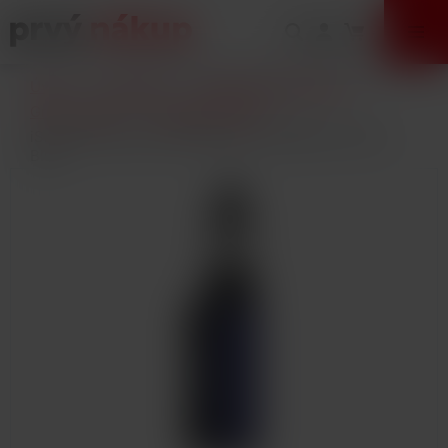
VÝPREDAJ
Úvod
E-Cigarety
Elektronické cigarety
Gripy a mody
Kompletné sady
iSmoka-Eleaf iStick i80 80W Grip 3000mAh Full Kit
Blue