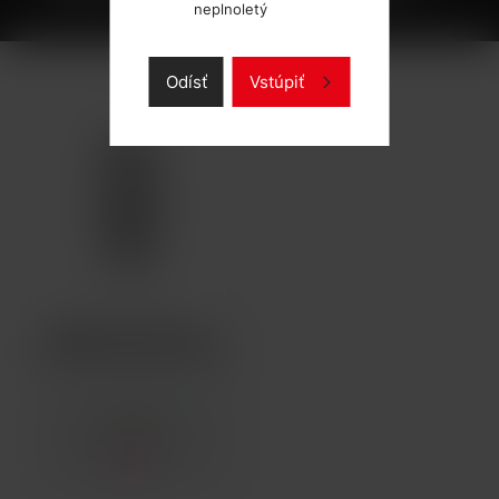
neplnoletý
Odísť
Vstúpiť
ISMOKA-ELEAF EC 2
ŽHAVICÍ HLAVA 0,5OHM
SKLADOM
1,98 €