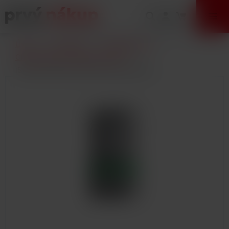
VÝPREDAJ
Úvod
E-Cigarety
Príslušenstvo
Clearomizéry a žhaviace hlavy
iSmoka-Eleaf GZ žhavící hlava 0,8ohm