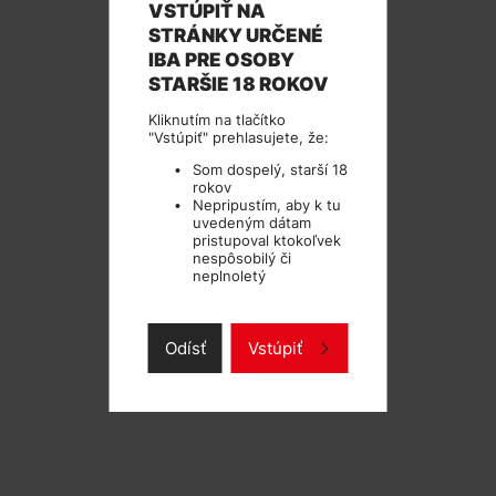
VSTÚPIŤ NA
TECHNICKÉ PARAMETRE
STRÁNKY URČENÉ
IBA PRE OSOBY
STARŠIE 18 ROKOV
Kliknutím na tlačítko
"Vstúpiť" prehlasujete, že:
Som dospelý, starší 18
rokov
Nepripustím, aby k tu
uvedeným dátam
pristupoval ktokoľvek
nespôsobilý či
neplnoletý
Odísť
Vstúpiť