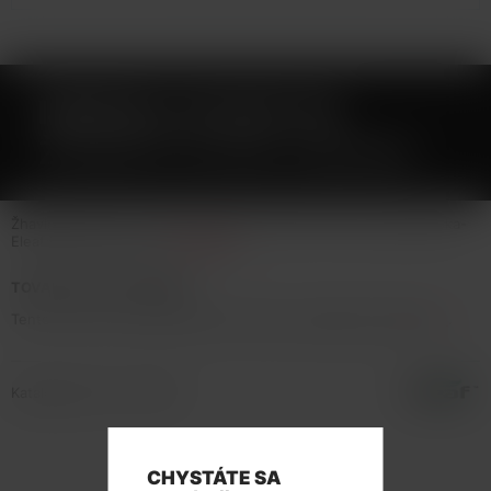
ISMOKA-ELEAF GZ
ŽHAVÍCÍ HLAVA 0,8OHM
Žhavicí hlava GZ o odporu 0,8ohm pro Eleaf GZeno a grip iSmoka-
Eleaf iStick P100 Pod.
Celý popis
TOVAR NIE JE NA PREDAJ
Tento tovar nie je možné kúpiť. Prezrite si podobné produkty
tu
.
Katalógové číslo: 133192
CHYSTÁTE SA