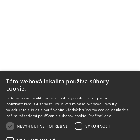
Táto webová lokalita používa súbory
cookie.
Táto webová lokalita používa súbory cookie na zlepšenie
používateľskej skúsenosti. Používaním našej webovej lokality
vyjadrujete súhlas s používaním všetkých súborov cookie v súlade s
našimi zásadami používania súborov cookie.
Prečítať viac
NEVYHNUTNE POTREBNÉ
VÝKONNOSŤ