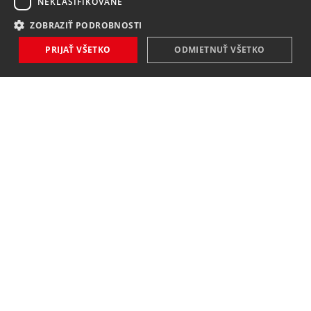
NEKLASIFIKOVANÉ
ZOBRAZIŤ PODROBNOSTI
PRIJAŤ VŠETKO
ODMIETNUŤ VŠETKO
NOVINKY
NIČ VÁM NEUNIKNE
Zaregistrovať
Súhlasím so
spracovaním osobných údajov
.
KONTAKT
MAVEX, spol. s. r. o.
Jateční 169