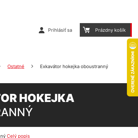
Prihlásiť sa
Prázdny košík
Ostatné
Exkavátor hokejka oboustranný
OR HOKEJKA
RANNÝ
nný
Celý popis