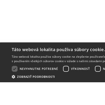
Táto webová lokalita používa súbory cookie
Táto webová lokalita používa súbory cookie na zlepšenie používateľs
s používaním všetkých súborov cookie v súlade s našimi zásadami p
NEVYHNUTNE POTREBNÉ
VÝKONNOSŤ
N
ZOBRAZIŤ PODROBNOSTI
NOVINKY
NIČ VÁM NEUNIKNE