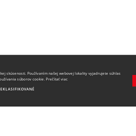
.
kej skúsenosti. Používaním našej webovej lokality vyjadrujete súhlas
oužívania súborov cookie.
Prečítať viac
EKLASIFIKOVANÉ
Zaregistrovať
Súhlasím so
spracovaním osobných údajov
.