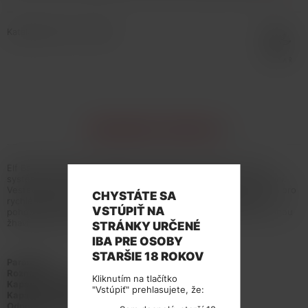
Katalógové číslo: 131849
INFORMÁCIE O PRODUKTE
Elf Bar RF350 je nízkonákladová elektronická cigareta s POD
systémem vážící pouhých 20g a přizpůsobená pro MTL vapování.
Vestavěná baterie o kapacitě 350mAh disponuje USB-C portem pro
CHYSTÁTE SA
rychlé nabíjení a automatickým spínačem. Cartridge (POD) s
VSTÚPIŤ NA
pohodlným bočním plněním o objemu 1,6ml obsahuje integrovanou
žhavící hlavu o odporu 1,2ohm.
STRÁNKY URČENÉ
IBA PRE OSOBY
STARŠIE 18 ROKOV
Parametry
Rozměry:
102.5mm x 18.9mm x 11.4mm
Kliknutím na tlačítko
Kapacita cartridge:
1.6ml
"Vstúpiť" prehlasujete, že:
Kapacita baterie:
350mAh
Odpor žhavicí hlavy:
1.2ohm