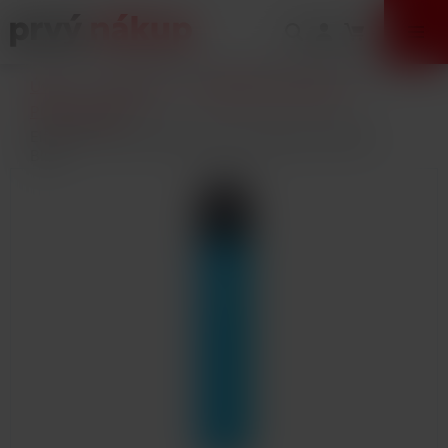
VÝPREDAJ
Úvod
E-Cigarety
Elektronické cigarety
POD systémy
Elf Bar RF350 Pod elektronická cigareta 350mAh
Blue