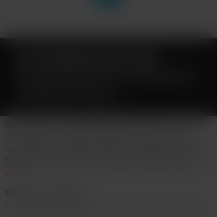
ELF BAR RF350 POD
ELEKTRONICKÁ CIGARETA
350MAH BLUE
Elf Bar RF350 je nízkonákladová elektronická cigareta s POD
systémem vážící pouhých 20g a přizpůsobená pro MTL vapování.
Vestavěná baterie o kapacitě 350mAh disponuje USB-C portem pro
rychlé nabíjení a automatickým spínačem. Cartridge (POD) s
pohodlným bočním plněním o objemu 1,6ml obsahuje integrovanou
žhavící hlavu o odporu 1,2ohm... Více info v detailním popisu
Celý
popis
TOVAR NIE JE NA PREDAJ
Tento tovar nie je možné kúpiť. Prezrite si podobné produkty
tu
.