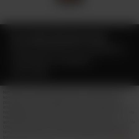
ELF BAR FB1000 POD
ELEKTRONICKÁ CIGARETA
1000MAH SUNSET
YELLOW
Není určeno pro náplně obsahující nikotin! Elf Bar představuje
kompaktní POD systém FB1000 s příjemnou kapacitou baterie a
praktickým designem. Designové tělo e-cigarety disponuje
integrovanou baterií o kapacitě 1000mAh, která vydrží spolehlivě
nabitá běžnému vaperovi po celý den. Uprostřed barevného panelu
najdete spínací tlačítko, které můžete spolu se systémem
automatického potahu využít dle libosti. O nabíjení se stará moderní
USB-C port. Zařízení je velmi kompaktní, takže ho můžete nosit v
téměř každé kapse nebo můžete využít elegantní kovový řetízek v
balení a nosit ho na krku... více info v detailním popisu
Celý popis