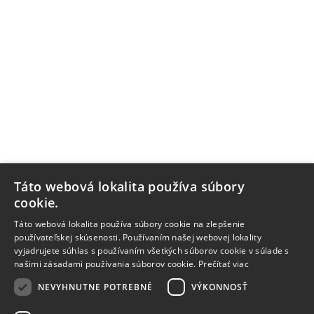
Táto webová lokalita používa súbory
cookie.
Táto webová lokalita používa súbory cookie na zlepšenie
používateľskej skúsenosti. Používaním našej webovej lokality
vyjadrujete súhlas s používaním všetkých súborov cookie v súlade s
našimi zásadami používania súborov cookie.
Prečítať viac
NEVYHNUTNE POTREBNÉ
VÝKONNOSŤ