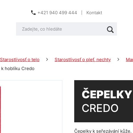
+421 940 499 444
Kontakt
Starostlivosť o telo
Starostlivosť o pleť, nechty
Man
 k hoblíku Credo
ČEPELKY
CREDO
Čepelky k seřezávání kůže.