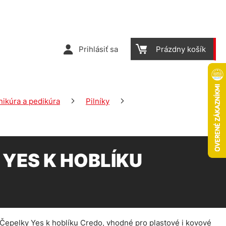
Prihlásiť sa
Prázdny košík
ikúra a pedikúra
Pilníky
 YES K HOBLÍKU
 Čepelky Yes k hoblíku Credo, vhodné pro plastové i kovové