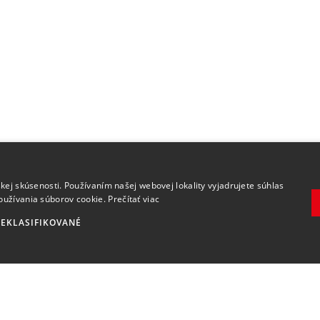
.
kej skúsenosti. Používaním našej webovej lokality vyjadrujete súhlas
oužívania súborov cookie.
Prečítať viac
EKLASIFIKOVANÉ
Zaregistrovať
Súhlasím so
spracovaním osobných údajov
.