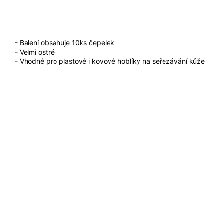
- Balení obsahuje 10ks čepelek
- Velmi ostré
- Vhodné pro plastové i kovové hoblíky na seřezávání kůže