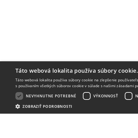
Táto webová lokalita používa súbory cookie
Táto webová lokalita používa súbory cookie na zlepšenie používateľs
s používaním všetkých súborov cookie v súlade s našimi zásadami p
NEVYHNUTNE POTREBNÉ
VÝKONNOSŤ
N
ZOBRAZIŤ PODROBNOSTI
NOVINKY
NIČ VÁM NEUNIKNE