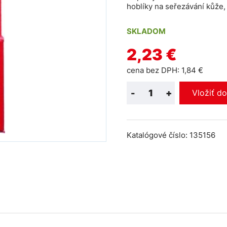
hoblíky na seřezávání kůže,
SKLADOM
2,23 €
cena bez DPH: 1,84 €
-
+
Vložiť d
Katalógové číslo: 135156