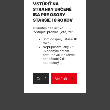
VSTÚPIŤ NA
TECHNICKÉ PARAMETRE
STRÁNKY URČENÉ
IBA PRE OSOBY
STARŠIE 18 ROKOV
Kliknutím na tlačítko
"Vstúpiť" prehlasujete, že:
Som dospelý, starší 18
rokov
Nepripustím, aby k tu
uvedeným dátam
pristupoval ktokoľvek
nespôsobilý či
neplnoletý
Odísť
Vstúpiť