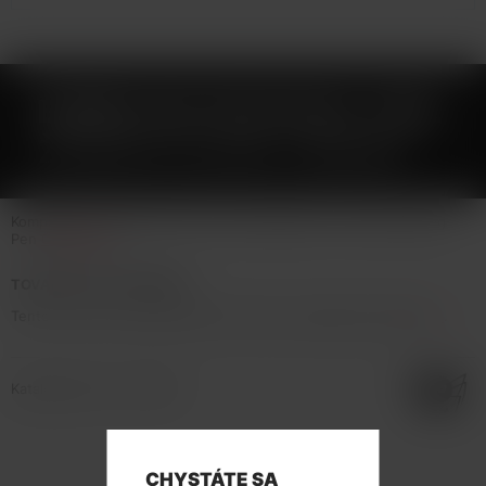
BUIBUI GS H2S DUAL COIL
ŽHAVICÍ HLAVA 1,8OHM
Kompatibilní s BuiBui GS H2S, Liqua Vaping Pen a Aramax Vaping
Pen
Celý popis
TOVAR NIE JE NA PREDAJ
Tento tovar nie je možné kúpiť. Prezrite si podobné produkty
tu
.
Katalógové číslo: 124632
CHYSTÁTE SA