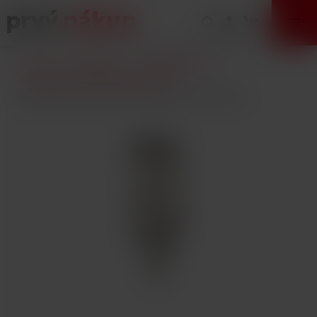
VÝPREDAJ
Úvod
E-Cigarety
Príslušenstvo
Clearomizéry a žhaviace hlavy
BuiBui GS H2S Dual Coil žhavicí hlava 1,8ohm