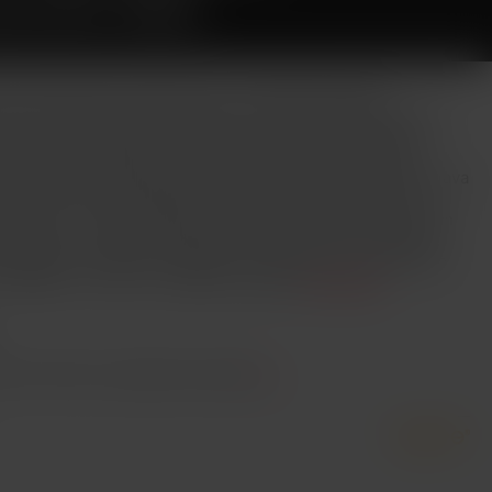
BLACK RED
 je jednoduchá a výkonná ALL in ONE elektronická
re. Svými vlastnostmi uspokojí jak úplné začátečníky, tak i
chtějí prožít vaping bez jakéhokoli nastavování (výkon je
vislosti na zvoleném odporu atomizeru). Vrchní plnění
ostí vyjmutí clearomizeru pro snadnou údržbu. Žhavicí hlava
kem, který přináší ještě větší množství páry. Nové hlavy
 U-Tech, tj. dvě vertikální spirálky vedle sebe, kde vzduch
rálkami = velké množství páry a autentická chuť liquidu.
e kapacitou 1500mAh. Nabíjení umožňuje micro USB vstup
i nabíjení). Více info v detailním popisu
Celý popis
piť. Prezrite si podobné produkty
tu
.