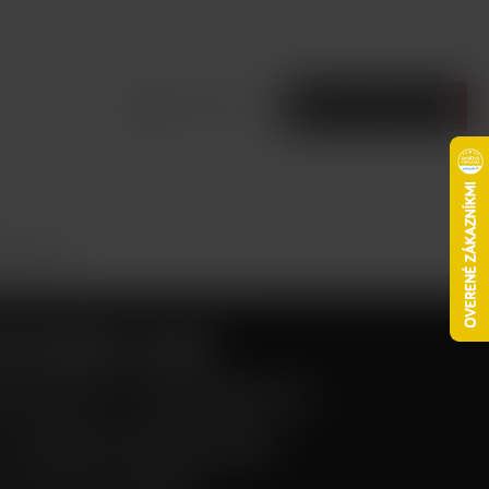
Prihlásiť sa
Prázdny košík
Black Red
POCKEX AIO
NICKÁ CIGARETA
 ANNIVERSARY