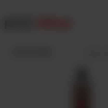
Úvod
VŠETKY KATEGÓRIE
aSpire Pock