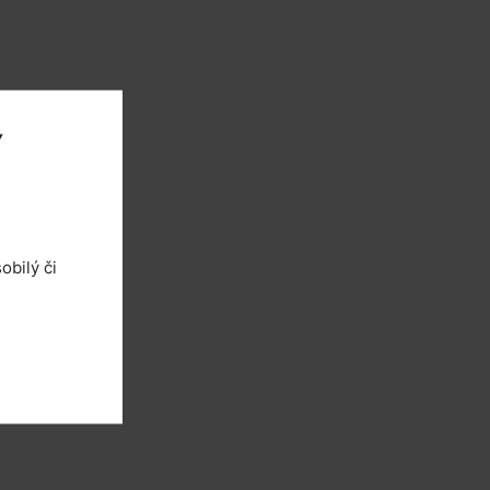
Y
obilý či