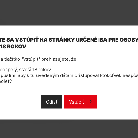
E
E SA VSTÚPIŤ NA STRÁNKY URČENÉ IBA PRE OSOB
 18 ROKOV
a tlačítko "Vstúpiť" prehlasujete, že:
ospelý, starší 18 rokov
ká cigareta od společnosti
pustím, aby k tu uvedeným dátam pristupoval ktokoľvek nespôs
 i zkušené uživatele, kteří si chtějí
noletý
án automaticky v závislosti na
quidu s možností vyjmutí
pod širokým náustkem, který přináší
ologii U-Tech, tj. dvě vertikální
Odísť
Vstúpiť
spirálkami = velké množství páry a
citou 1500mAh. Nabíjení umožňuje