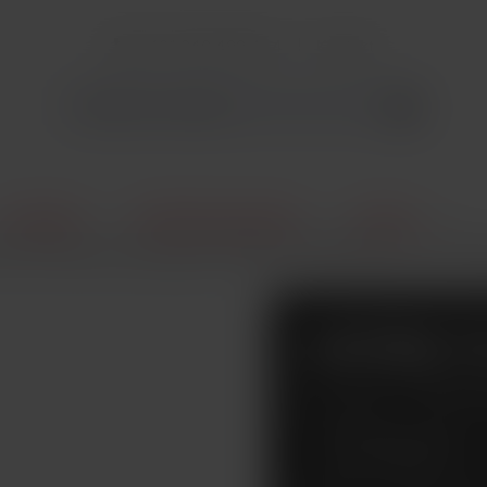
+421 940 499 444
Kontakt
E-Cigarety
Elektronické cigarety
Súpravy
eX AIO elektronická cigareta 1500mAh ANNIVERSARY EDITION 
ASPIRE 
ELEKTRO
1500MAH