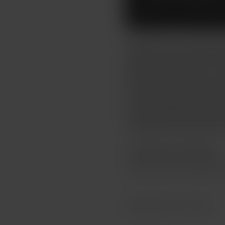
EDITION 
Výroční edice... PockeX AIO
cigareta od společnosti aSpi
zkušené uživatele, kteří si 
nastavován automaticky v zá
pojme až 2ml liquidu s možn
se skrývá pod širokým náust
PockeX používají technologii
prochází postupně oběma spi
Vestavěná baterie disponuj
(e-cigaretu lze používat i př
TOVAR NIE JE NA PREDAJ
Tento tovar nie je možné kú
Katalógové číslo: 132431