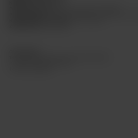
Nabíjení:
Micro USB vstup
Funkce Passtrough
: Ano (Lze používat při nabíjení)
Plnění liquidem:
Uživatelsky přívětivé vrchní plnění (bez ja
Regulace přívodu vzduchu:
na vrchní části
Žhavicí hlavy:
PockeX 0.6Ω
Obsah balení:
1x PockeX AIO elektronická cigareta 1500mAh
2x Žhavicí hlava SS316 0.6Ω
1x Micro USB kabel