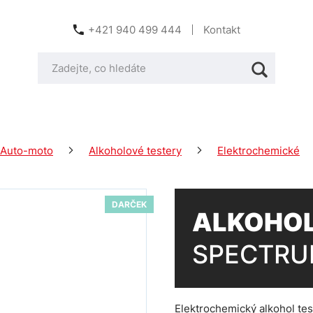
+421 940 499 444
Kontakt
Auto-moto
Alkoholové testery
Elektrochemické
DARČEK
ALKOHOL
SPECTR
Elektrochemický alkohol tes