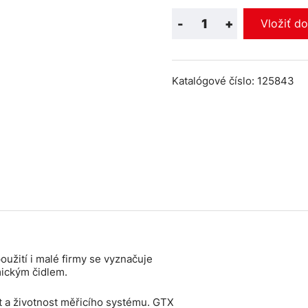
-
+
Vložiť d
Katalógové číslo: 125843
užití i malé firmy se vyznačuje
mickým čidlem.
t a životnost měřicího systému. GTX