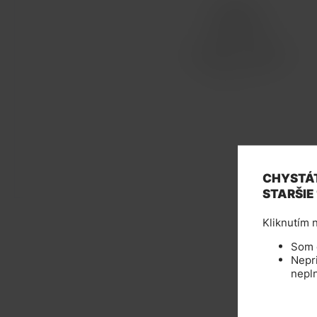
CHYSTÁT
STARŠIE
Kliknutím n
Som d
Nepri
nepl