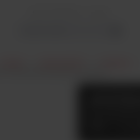
+421 940 499 444
Kontakt
E-Cigarety
Vlastná výroba (DIY)
Príslušenstvo
o-CC silikonová těsnicí gumička pro clearomizer
JOYETEC
SILIKONO
PRO CLE