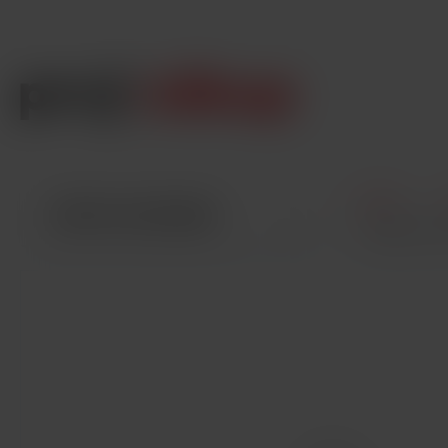
Úvod
VŠETKY KATEGÓRIE
Joyetech eG