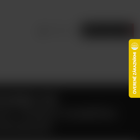
Prihlásiť sa
Prázdny košík
H EGO-CC
VÁ TĚSNICÍ GUMIČKA
AROMIZER