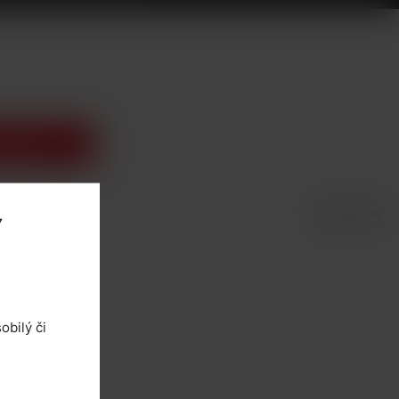
o košíka
Y
obilý či