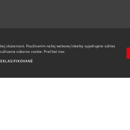
.
kej skúsenosti. Používaním našej webovej lokality vyjadrujete súhlas
oužívania súborov cookie.
Prečítať viac
EKLASIFIKOVANÉ
Zaregistrovať
Súhlasím so
spracovaním osobných údajov
.