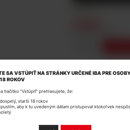
SKLADOM
0,06 €
cena bez DPH: 0,05 €
-
+
Vložiť d
Katalógové číslo: 132239
E SA VSTÚPIŤ NA STRÁNKY URČENÉ IBA PRE OSOB
 18 ROKOV
a tlačítko "Vstúpiť" prehlasujete, že:
ospelý, starší 18 rokov
pustím, aby k tu uvedeným dátam pristupoval ktokoľvek nespôs
noletý